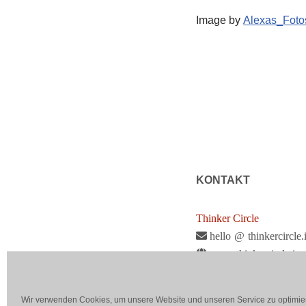
Image by
Alexas_Foto
KONTAKT
Thinker Circle
hello
@
thinkercircle.
www.thinkercircle.inst
@thinkercircle
@thinker_circle
Wir verwenden Cookies, um unsere Website und unseren Service zu optimie