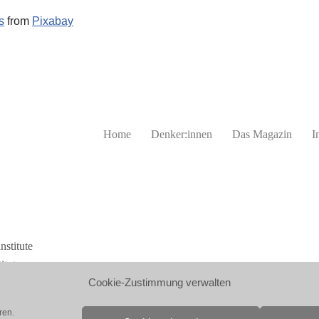
s
from
Pixabay
Home
Denker:innen
Das Magazin
I
institute
itute
Cookie-Zustimmung verwalten
ren.