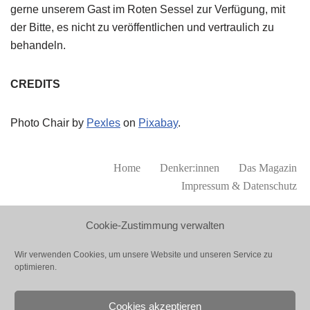
gerne unserem Gast im Roten Sessel zur Verfügung, mit
der Bitte, es nicht zu veröffentlichen und vertraulich zu
behandeln.
CREDITS
Photo Chair by
Pexles
on
Pixabay
.
Home
Denker:innen
Das Magazin
Impressum & Datenschutz
Cookie-Zustimmung verwalten
KONTAKT
Wir verwenden Cookies, um unsere Website und unseren Service zu
optimieren.
Thinker Circle
hello
@
thinkercircle.institute
Cookies akzeptieren
www.thinkercircle.institute