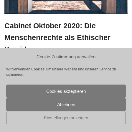
Cabinet Oktober 2020: Die
Menschenrechte als Ethischer
Korridor
Cookie-Zustimmung verwalten
17. September 2020
Wir verwenden Cookies, um unsere Website und unseren Service zu
optimieren.
Denk ich an die Menschenrechte, beginnt mein Gehirn zu
explodieren. Und mein Herz pocht. Bilder der Hoffnung
steigen auf und Sorgenwolken verdichten sich. Seit
Cookies akzeptieren
Menschengedenken ist unser Geschlecht von
Ablehnen
Ungerechtigkeit, Ausbeutung, Gewalt,…
Einstellungen anzeigen