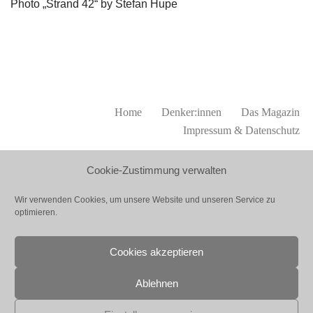
Photo „Strand 42“ by Stefan Hupe
Home
Denker:innen
Das Magazin
Impressum & Datenschutz
Cookie-Zustimmung verwalten
KONTAKT
Wir verwenden Cookies, um unsere Website und unseren Service zu
optimieren.
Thinker Circle
hello
@
thinkercircle.institute
Cookies akzeptieren
www.thinkercircle.institute
@thinkercircle
Ablehnen
@thinker_circle
@thinkercircle