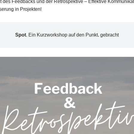
st des Feedbacks und der Retrospektive – Effektive Kommunika
serung in Projekten!
Spot
. Ein Kurzworkshop auf den Punkt
.
gebracht