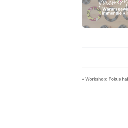
«
Workshop: Fokus hal
Veranstaltung-
Navigation