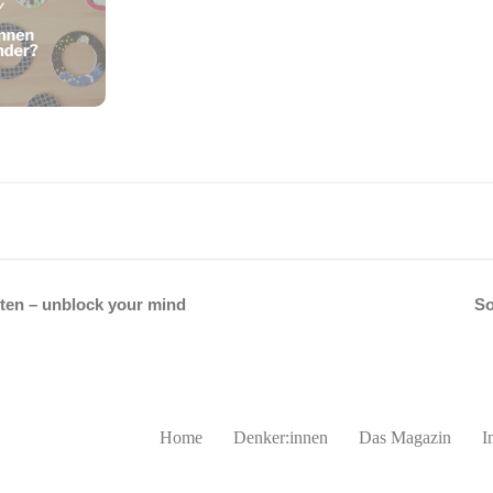
ten – unblock your mind
So
Home
Denker:innen
Das Magazin
I